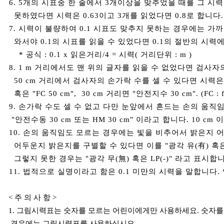
6. 5개의 시표중 한 줄에서 3개이상을 맞추었을 때를 그 시력
못하였다면 시력은 0.63이고 3개를 읽었다면 0.8로 합니다
7. 시력이 불량하여 0.1 시표도 맞추지 못하는 경우에는 가까
와서야 0.1의 시표를 읽을 수 있었다면 0.1의 절반의 시력에
* 공식 : 0.1 x 읽은거리/4 = 시력( 거리단위 : m )
8. 1 m 거리에서도 맨 위의 글자를 읽을 수 없었다면 검사
50 cm 거리에서 검사자의 손가락 수를 셀 수 있다면 시력은
혹은 "FC 50 cm", 30 cm 거리면 "안전지수 30 cm". (FC : fin
9. 손가락 수도 셀 수 없고 다만 눈앞에서 흔드는 손의 움직임만
"안전수동 30 cm 또는 HM 30 cm" 이라고 합니다. 10 cm 이면
10. 손의 움직임도 모르는 경우에는 빛을 비추어서 밝은지
어두운지 밝은지를 구별할
수 있다면 이를 "광각 유(有) 혹은
그렇지 못한 경우는 "광각 무(無) 혹은 LP(-)"
라고 표시합니다. (
11. 법적으로 실명이라고 함은 0.1 미만의 시력을 말합니다. 
<
주 의 사 항
>
1.
그림시력표는 숫자를 모르는 어린이에게만 사용하세요
.
숫자를
경우에는 그림시력표를 사용하십시오
.