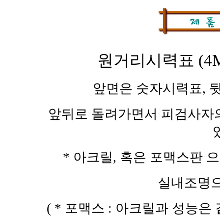
원거리시력표 (4
앞면은 숫자시력표, 
앞뒤로 돌려가면서 피검사자의
* 아크릴, 혹은 포맥스판 
실내조명으
( * 포맥스 : 아크릴과 성능